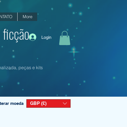
NTATO
More
 ficção
Login
alizada, peças e kits
GBP (£)
terar moeda