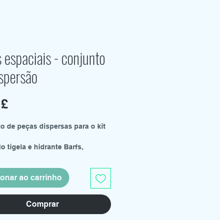
 espaciais - conjunto
ispersão
Preço
 £
o de peças dispersas para o kit
o tigela e hidrante Barfs,
, latas de cerveja, etc.
onado para 1:32 para uso com o
ionar ao carrinho
e 5.
Comprar