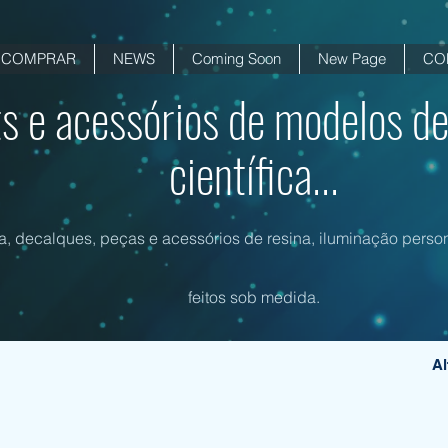
COMPRAR
NEWS
Coming Soon
New Page
CO
ts e acessórios de modelos de
científica...
na, decalques, peças e acessórios de resina, iluminação person
feitos sob medida.
Al