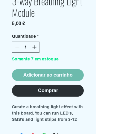
3-way Breathing Light
Module
Preço
5,00 £
Quantidade
*
Somente 7 em estoque
Adicionar ao carrinho
Comprar
Create a breathing light effect with
this board. You can run LED's,
SMS's and light strips from 3-12
volts and a maximum current draw
of 1.5 amps. Its tiny size makes it