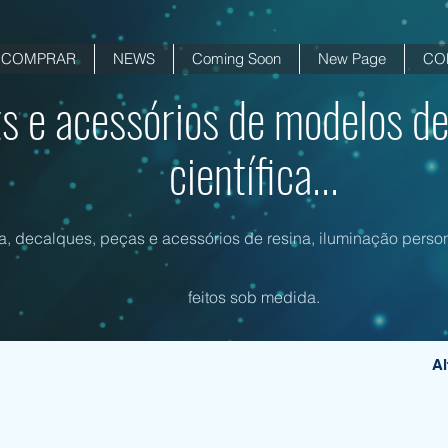
COMPRAR
NEWS
Coming Soon
New Page
CO
ts e acessórios de modelos de
científica...
na, decalques, peças e acessórios de resina, iluminação person
feitos sob medida.
Al