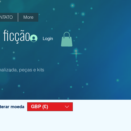
NTATO
More
 ficção
Login
alizada, peças e kits
GBP (£)
terar moeda