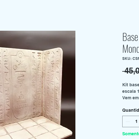
Base 
Mond
SKU: CS
 45,
Kit ba
escala 
Vem em 
montage
Quanti
Tamanho
24 cm (L
9,5" x 1
Figura 
Soment