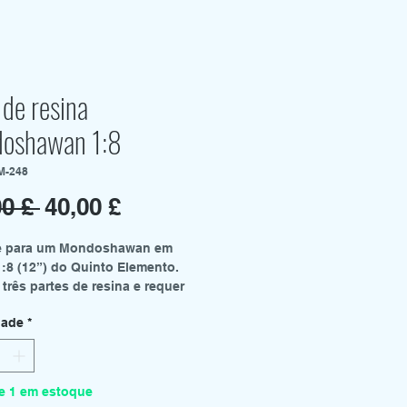
de resina
oshawan 1:8
M-248
Preço
Preço
00 £ 
40,00 £
normal
promocional
se para um Mondoshawan em
1:8 (12”) do Quinto Elemento.
três partes de resina e requer
m e pintura.
dade
*
 finalizado
) x 30 cm (A) x 18 cm (P)
1,75" x 7"
não incluída.
e 1 em estoque