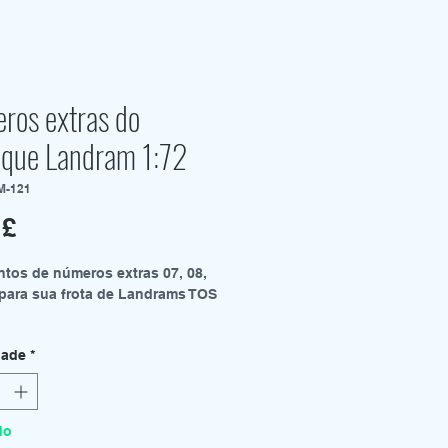
ros extras do
lque Landram 1:72
M-121
Preço
 £
ntos de números extras 07, 08,
 para sua frota de Landrams TOS
 uma folha extra de decalques
dade
*
res brancos para colocar primeiro
o decalque colorido.
do