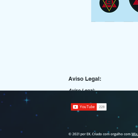
Aviso Legal:
Aviso Legal:
O produto deve ser considerado "
Justo. Sua finalidade é parodiar 
lucrativos.
© 2021 por EK. Criado com orgulho com
Wix