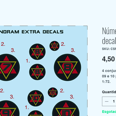
Núme
deca
SKU: CS
4,50
4 conju
09 e 10
1:72.
Vem com
Quanti
circula
antes d
Esgota