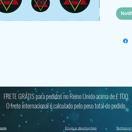
Noti
fan art" e não é oficialmente um produto licenciado. O produto é
FRETE GRÁTIS para pedidos no Reino Unido acima de £ 100.
o produto original. O dinheiro pago é por serviços, tempo e materi
O frete internacional é calculado pelo peso total do pedido.
.com
Envio e devoluções
Termos e