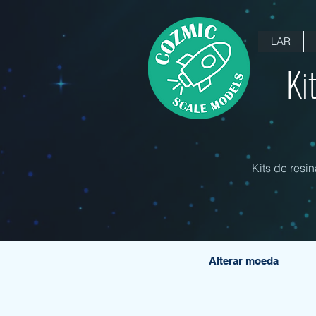
LAR
Ki
Kits de resi
Alterar moeda