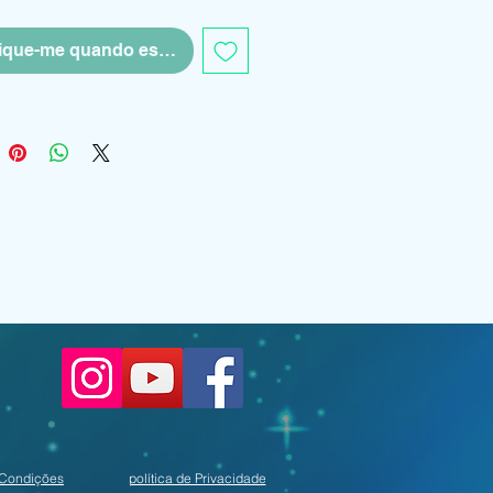
fique-me quando estiver disponível
 protegido pela Lei de Uso
ais fornecidos, e não tem fins
 Condições
política de Privacidade