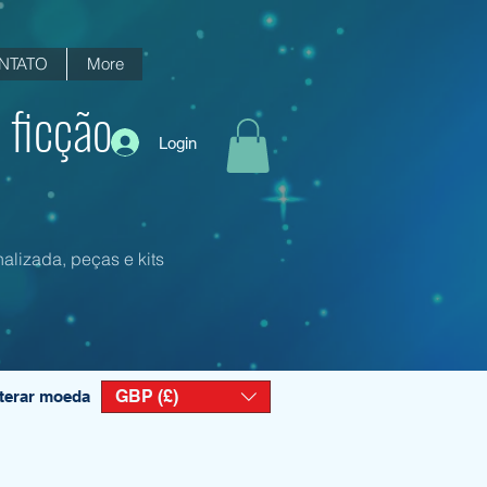
NTATO
More
 ficção
Login
alizada, peças e kits
GBP (£)
terar moeda