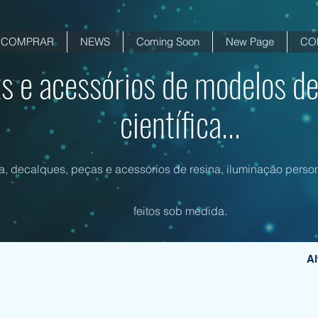
COMPRAR
NEWS
Coming Soon
New Page
CO
ts e acessórios de modelos de
científica...
na, decalques, peças e acessórios de resina, iluminação person
feitos sob medida.
Al