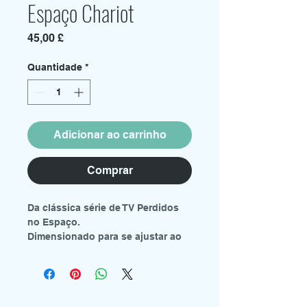
Espaço Chariot
Preço
45,00 £
Quantidade
*
Adicionar ao carrinho
Comprar
Da clássica série de TV Perdidos
no Espaço.
Dimensionado para se ajustar ao
Moebius Models 1:35th Jupiter 2.
Inclui figuras e robô.
Kit de modelo de plástico com
várias peças.