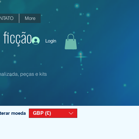
NTATO
More
 ficção
Login
alizada, peças e kits
GBP (£)
terar moeda