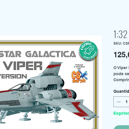
1:32
SKU: CS
125,
O Viper
pode se
Comprim
O kit de
Quanti
Duas
Moto
Cobe
Trem
Esgota
Folh
Inst
Também 