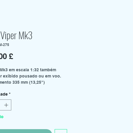
 Viper Mk3
M-275
Preço
00 £
 Mk3 em escala 1:32 também
r exibido pousado ou em voo.
ento 335 mm (13,25")
 resina multipartes inclui -
dade
*
 figuras
res limpos
rtura transparente
 de pouso
do
a de decalques
ruções
temos um hangar Viper,