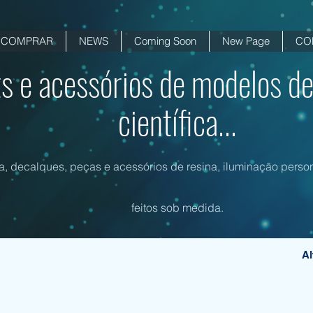
COMPRAR
NEWS
Coming Soon
New Page
CO
ts e acessórios de modelos de
científica...
na, decalques, peças e acessórios de resina, iluminação person
feitos sob medida.
Al