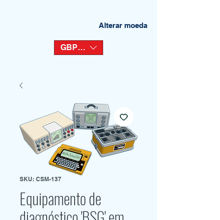
Alterar moeda
GBP (£)
SKU: CSM-137
Equipamento de
diagnóstico 'BSG' em