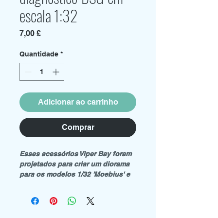
escala 1:32
Preço
7,00 £
Quantidade
*
Adicionar ao carrinho
Comprar
Esses acessórios Viper Bay foram
projetados para criar um diorama
para os modelos 1/32 'Moebius' e
'Revell' Battlestar Galactica Viper.
O pacote contém:
2 x Computadores de deck
1 x Conjunto de diagnóstico móvel