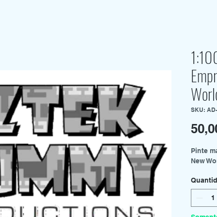
1:10
Empr
Worl
SKU: AD
50,0
Pinte m
New Wor
Quanti