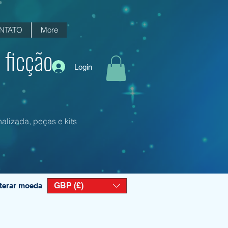
NTATO
More
 ficção
Login
alizada, peças e kits
GBP (£)
terar moeda