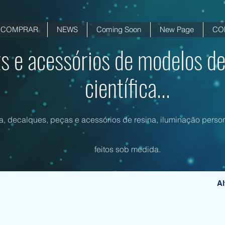
COMPRAR
NEWS
Coming Soon
New Page
CO
ts e acessórios de modelos de
científica...
na, decalques, peças e acessórios de resina, iluminação person
feitos sob medida.
Al