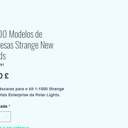
00 Modelos de
esas Strange New
ds
-91
Preço
0 £
áscaras para o kit 1:1000 Strange
lds Enterprise da Polar Lights.
dade
*