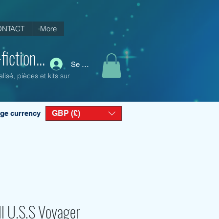
ONTACT
More
iction...
Se connecter
isé, pièces et kits sur
GBP (£)
ge currency
ll U.S.S Voyager