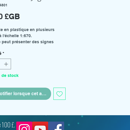
4801
Prix
00 £GB
e en plastique en plusieurs
à l'échelle 1:670.
e peut présenter des signes
.
é
*
 de stock
tifier lorsque cet article est disponible
 100 £.