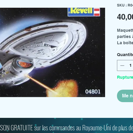
SKU : R0
40,
Maquett
parties 
La boît
d'usure
Quantit
Rupture
Me no
SON GRATUITE sur les commandes au Royaume-Uni de plus de