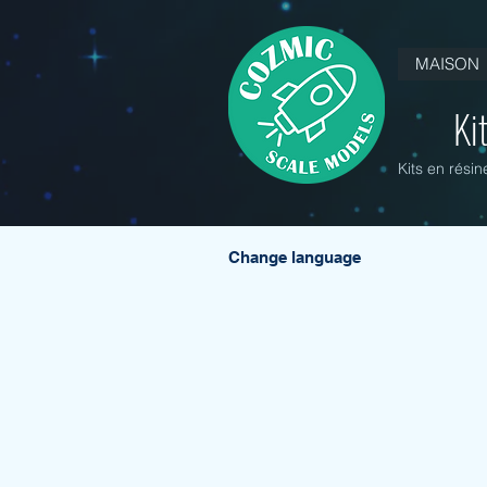
MAISON
Ki
Kits en rési
Change language