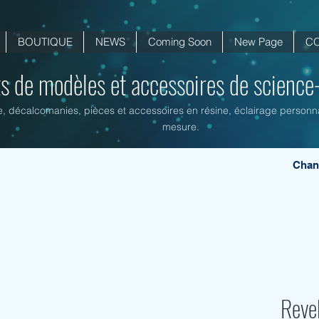
BOUTIQUE
NEWS
Coming Soon
New Page
C
ts de modèles et accessoires de science-f
ne, décalcomanies, pièces et accessoires en résine, éclairage personnal
mesure.
Chan
Reve