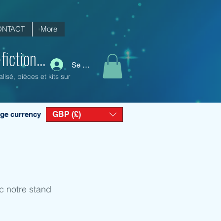
ONTACT
More
iction...
Se connecter
isé, pièces et kits sur
GBP (£)
ge currency
c notre stand