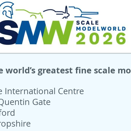
e world’s greatest fine scale m
 International Centre
 Quentin Gate
ford
ropshire