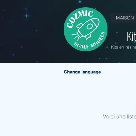
MAISON
Ki
Kits en rési
Change language
Voici une lis