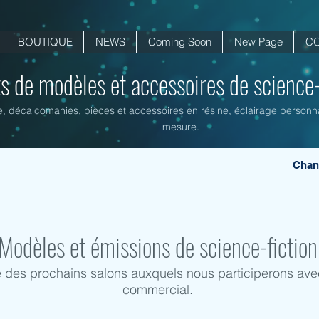
BOUTIQUE
NEWS
Coming Soon
New Page
C
ts de modèles et accessoires de science-f
ne, décalcomanies, pièces et accessoires en résine, éclairage personnal
mesure.
Chan
Modèles et émissions de science-fiction
te des prochains salons auxquels nous participerons ave
commercial.