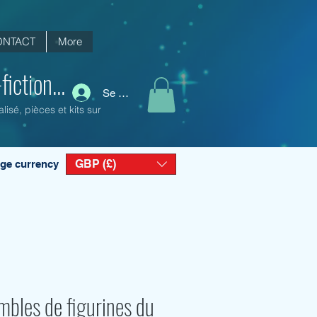
ONTACT
More
iction...
Se connecter
isé, pièces et kits sur
GBP (£)
ge currency
mbles de figurines du