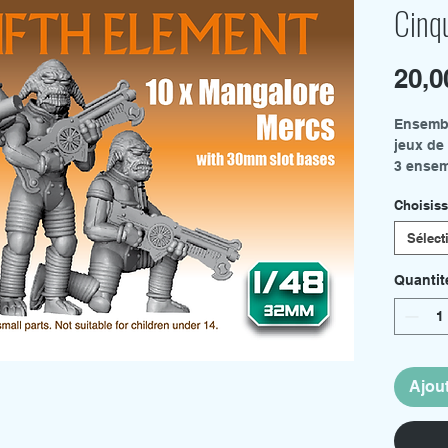
Cinq
20,
Ensembl
jeux de
3 ensem
10 x
Choisiss
4 x 
10 x 
Sélect
toutes l
des bas
Quantit
Ajout