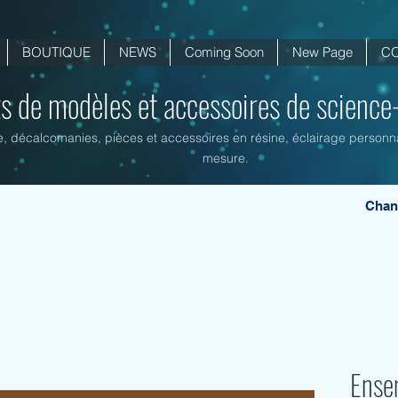
BOUTIQUE
NEWS
Coming Soon
New Page
C
ts de modèles et accessoires de science-f
ne, décalcomanies, pièces et accessoires en résine, éclairage personnal
mesure.
Chan
Ense