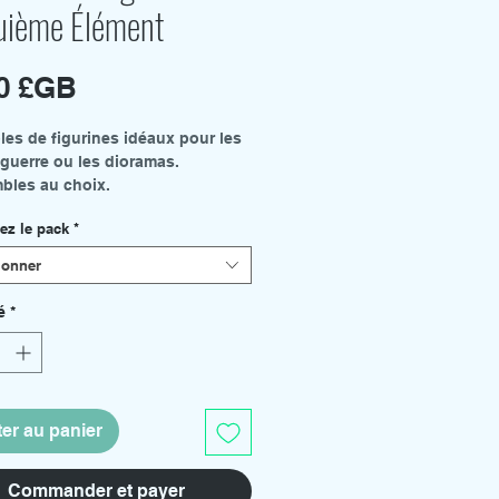
uième Élément
Prix
00 £GB
es de figurines idéaux pour les
 guerre ou les dioramas.
bles au choix.
 Mercenaires de Mangalore
ez le pack
*
Mondoshawan
Police
ionner
es figurines sont livrées avec
es.
é
*
er au panier
Commander et payer