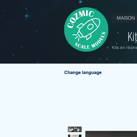
MAISON
Ki
Kits en rési
Change language