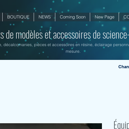
BOUTIQUE
NEWS
Coming Soon
New Page
C
ts de modèles et accessoires de science-f
ne, décalcomanies, pièces et accessoires en résine, éclairage personnal
mesure.
Chan
Équi