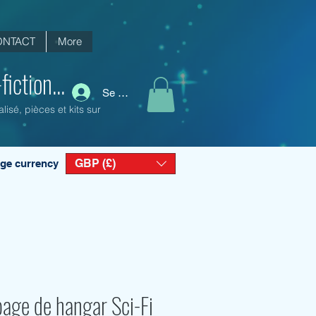
ONTACT
More
iction...
Se connecter
isé, pièces et kits sur
GBP (£)
ge currency
page de hangar Sci-Fi