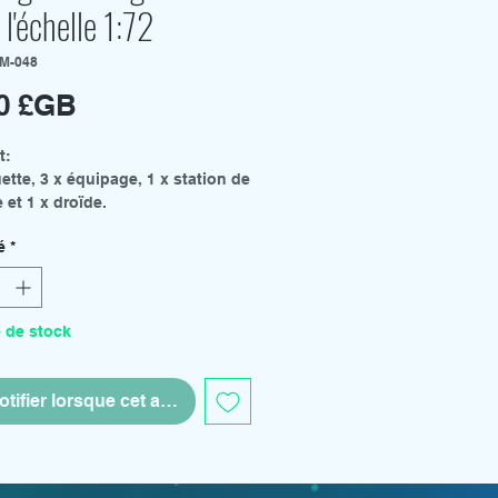
 l'échelle 1:72
SM-048
Prix
00 £GB
t:
ette, 3 x équipage, 1 x station de
 et 1 x droïde.
:
é
*
blanche ou grise.
te un assemblage et une
e.
t de petites pièces ne convenant
 de stock
 enfants de moins de 14 ans.
tifier lorsque cet article est disponible