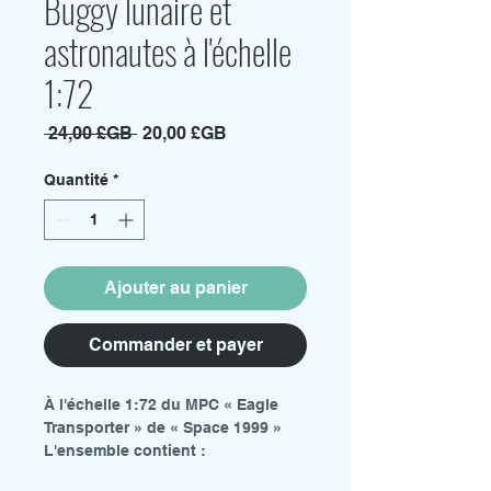
Buggy lunaire et
astronautes à l'échelle
1:72
Prix
Prix
 24,00 £GB 
20,00 £GB
original
promotionnel
Quantité
*
Ajouter au panier
Commander et payer
À l'échelle 1:72 du MPC « Eagle
Transporter » de « Space 1999 »
L'ensemble contient :
2 x Moon Buggy