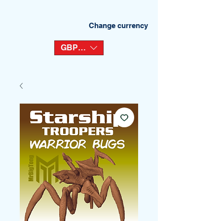
Change currency
GBP (£)