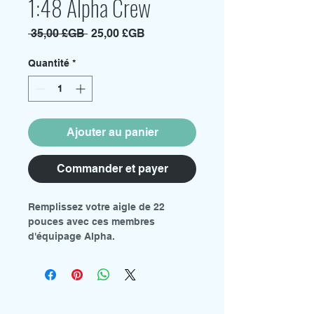
1:48 Alpha Crew
Prix
Prix
 35,00 £GB 
25,00 £GB
original
promotionnel
Quantité
*
Ajouter au panier
Commander et payer
Remplissez votre aigle de 22
pouces avec ces membres
d'équipage Alpha.
Le pack contient 9 figurines en
résine grise.