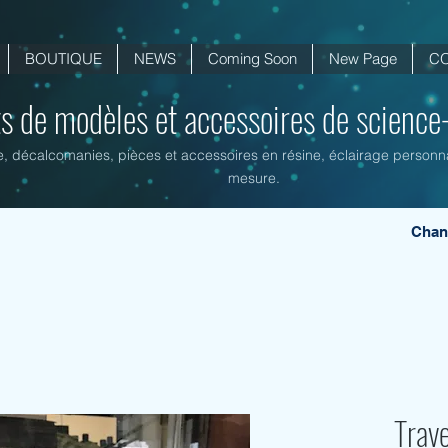
BOUTIQUE
NEWS
Coming Soon
New Page
C
ts de modèles et accessoires de science-f
ne, décalcomanies, pièces et accessoires en résine, éclairage personnal
mesure.
Chan
Trave