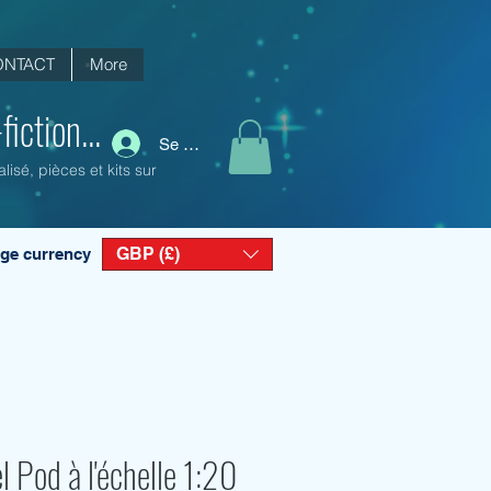
ONTACT
More
iction...
Se connecter
isé, pièces et kits sur
GBP (£)
ge currency
l Pod à l'échelle 1:20