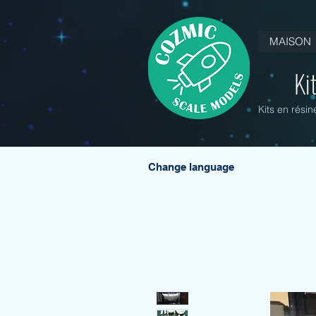
MAISON
Ki
Kits en rési
Change language