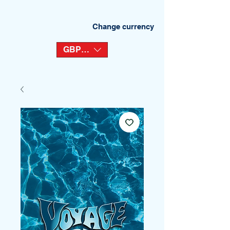
Change currency
GBP (£)