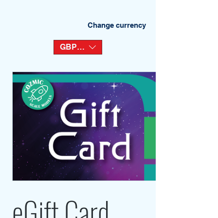
Change currency
GBP (£)
eGift Card