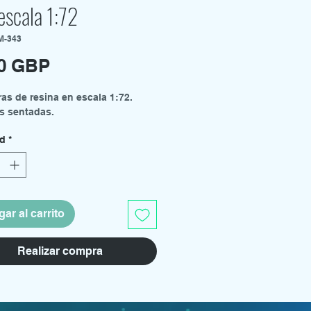
escala 1:72
M-343
Precio
00 GBP
ras de resina en escala 1:72.
s sentadas.
ad
*
ar al carrito
Realizar compra