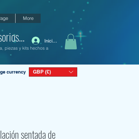
age
More
orios...
Iniciar sesión
a, piezas y kits hechos a
GBP (£)
ge currency
lación sentada de