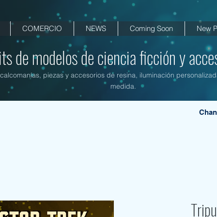
COMERCIO
NEWS
Coming Soon
New P
its de modelos de ciencia ficción y acces
, calcomanías, piezas y accesorios de resina, iluminación personalizad
medida.
Chan
Tripu