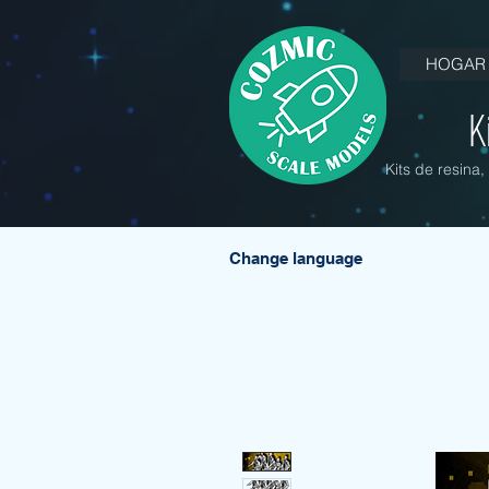
HOGAR
K
Kits de resina
Change language