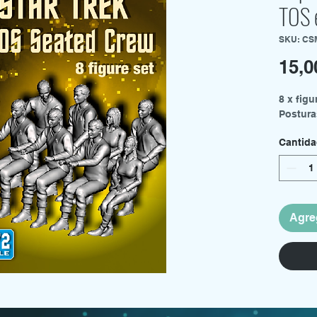
TOS 
SKU: CS
15,
8 x figu
Postura
Cantid
Agreg