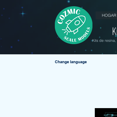
HOGAR
K
Kits de resina
Change language