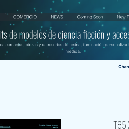
COMERCIO
NEWS
Coming Soon
New P
its de modelos de ciencia ficción y acces
, calcomanías, piezas y accesorios de resina, iluminación personalizad
medida.
Chan
T65 