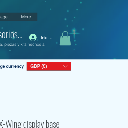
age
More
orios...
Iniciar sesión
a, piezas y kits hechos a
GBP (£)
ge currency
X-Wing display base