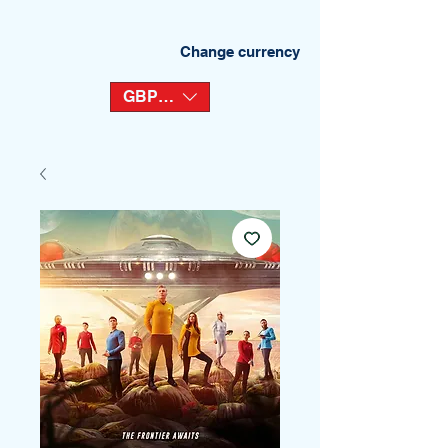
Change currency
GBP (£)