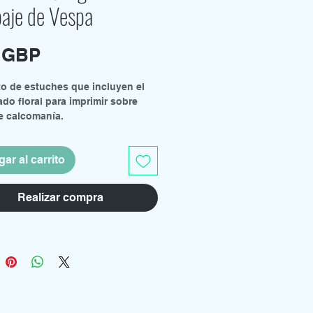
paje de Vespa
Precio
0 GBP
o de estuches que incluyen el
do floral para imprimir sobre
e calcomanía.
:32 para usar con el kit Eagle 5.
ar al carrito
Realizar compra