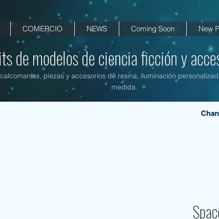
COMERCIO
NEWS
Coming Soon
New P
its de modelos de ciencia ficción y acces
, calcomanías, piezas y accesorios de resina, iluminación personalizad
medida.
Chan
Space