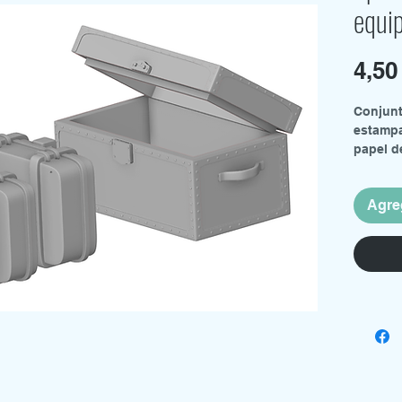
equi
4,5
Conjunt
estampa
papel d
Escala 1
Agreg