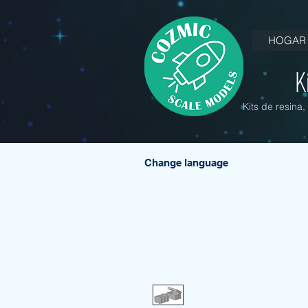
HOGAR
K
Kits de resina
Change language