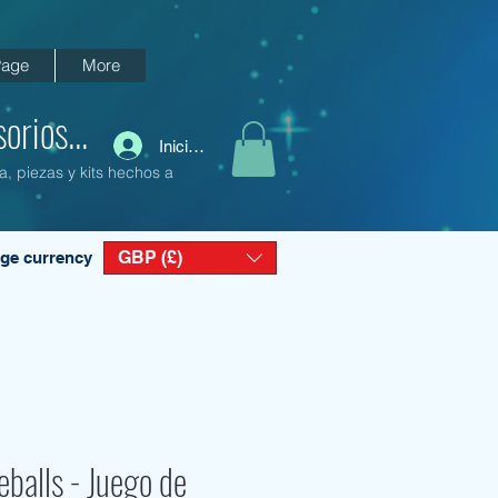
age
More
orios...
Iniciar sesión
a, piezas y kits hechos a
GBP (£)
ge currency
balls - Juego de