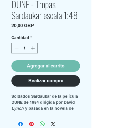
DUNE - Tropas
Sardaukar escala 1:48
Precio
20,00 GBP
Cantidad
*
Agregar al carrito
Realizar compra
Soldados Sardaukar de la
película
DUNE de 1984 dirigida por David
Lynch
y basada en la novela de
Frank Herbert de 1965.
Contiene: 10 figuras de resina en
varias poses con bases circulares