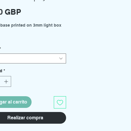
Precio
00 GBP
 base printed on 3mm light box
es available from the drop down
*
 - 300mm x 210mm
- 210mm x 150mm
ad
*
kits and support rod holders
arately.
ar al carrito
Realizar compra