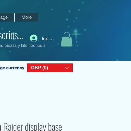
age
More
orios...
Iniciar sesión
a, piezas y kits hechos a
GBP (£)
ge currency
 Raider display base