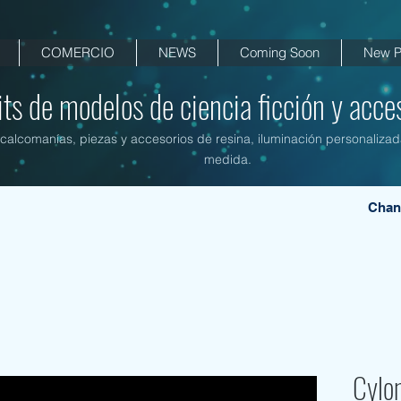
COMERCIO
NEWS
Coming Soon
New P
its de modelos de ciencia ficción y acces
, calcomanías, piezas y accesorios de resina, iluminación personalizad
medida.
Chan
Cylon