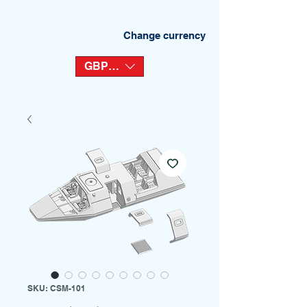
Change currency
GBP (£)
SKU: CSM-101