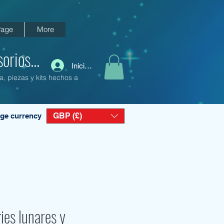
age
More
orios...
Iniciar sesión
a, piezas y kits hechos a
GBP (£)
ge currency
ies lunares y