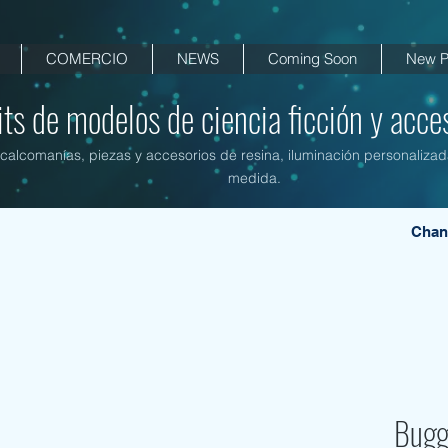
COMERCIO
NEWS
Coming Soon
New P
its de modelos de ciencia ficción y acces
, calcomanías, piezas y accesorios de resina, iluminación personalizad
medida.
Chan
Bugg