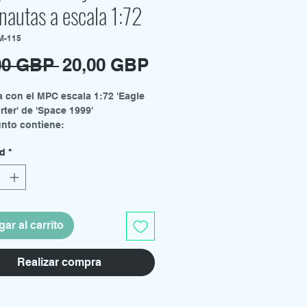
nautas a escala 1:72
M-115
Precio
Precio
00 GBP 
20,00 GBP
de
a con el MPC escala 1:72 'Eagle
oferta
rter' de 'Space 1999'
unto contiene:
gy lunar
ad
*
tronautas
 calcas para buggy y astronautas
ciones completas
l: Resin
o por Toy Cave Collectibles,
ar al carrito
do por Cozmic Scale Models.
gal:
ucto se considera "fan art" y no
Realizar compra
cencia oficial. Está protegido por
de Uso Justo (Fair Use Act).