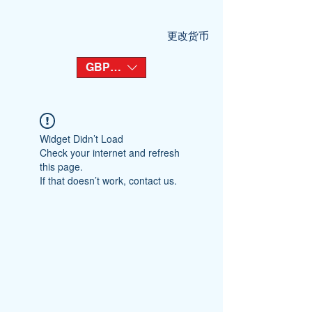
更改货币
GBP (£)
Widget Didn’t Load
Check your internet and refresh
this page.
If that doesn’t work, contact us.