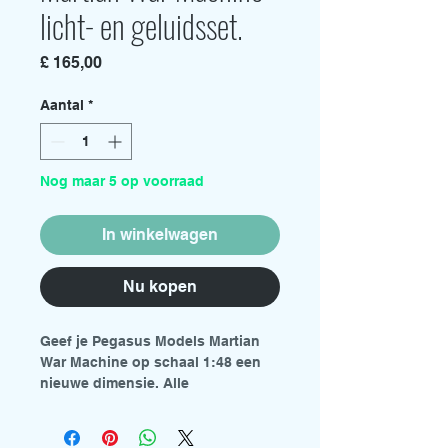
licht- en geluidsset.
Prijs
£ 165,00
Aantal
*
Nog maar 5 op voorraad
In winkelwagen
Nu kopen
Geef je Pegasus Models Martian
War Machine op schaal 1:48 een
nieuwe dimensie. Alle
aansluitingen op deze printplaten
worden gemaakt met de 8-draads
connectoren, zonder solderen (aan