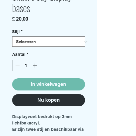
bases
Prijs
£ 20,00
Stijl
*
Aantal
*
In winkelwagen
Nu kopen
Displayvoet bedrukt op 3mm
lichtbakacryl.
Er zijn twee stijlen beschikbaar via
het keuzemenu.