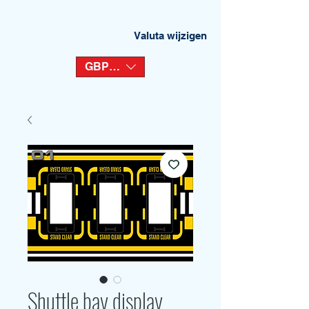
Valuta wijzigen
GBP (£)
Shuttle bay display