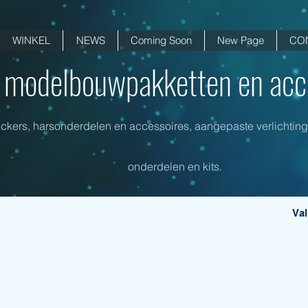
WINKEL
NEWS
Coming Soon
New Page
CO
i modelbouwpakketten en acce
tickers, harsonderdelen en accessoires, aangepaste verlichti
onderdelen en kits.
Val