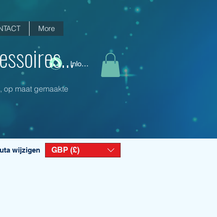
NTACT
More
ssoires...
Inloggen
ng, op maat gemaakte
GBP (£)
uta wijzigen