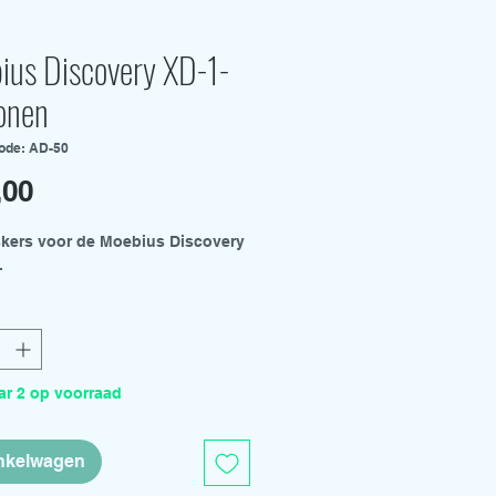
ius Discovery XD-1-
lonen
ode: AD-50
Prijs
,00
kers voor de Moebius Discovery
.
r 2 op voorraad
inkelwagen