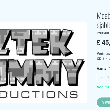
Moeb
sjab
Productc
£ 45
Verfmas
XD-1 kit
Aantal
*
Nog maa
In w