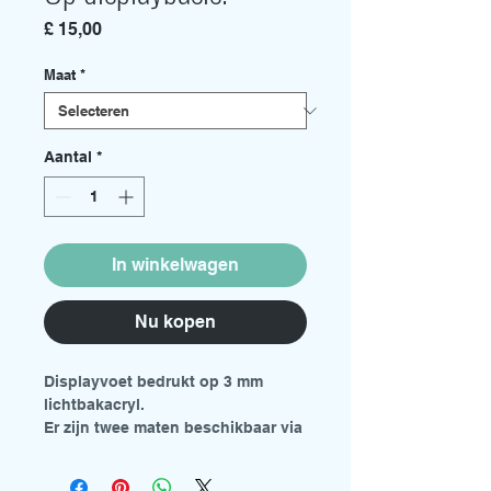
Prijs
£ 15,00
Maat
*
Aantal
*
In winkelwagen
Nu kopen
Displayvoet bedrukt op 3 mm
lichtbakacryl.
Er zijn twee maten beschikbaar via
het keuzemenu.
Middelgroot - 300 mm x 210 mm