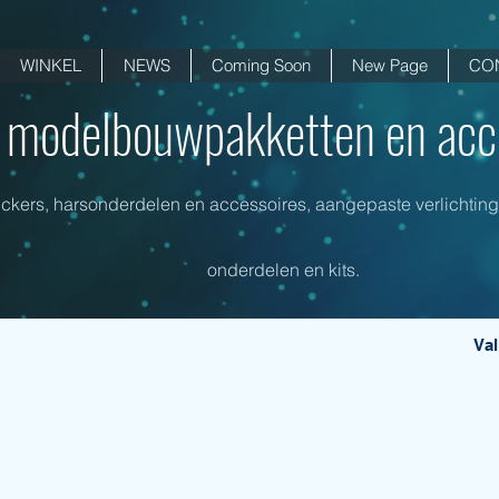
WINKEL
NEWS
Coming Soon
New Page
CO
i modelbouwpakketten en acce
tickers, harsonderdelen en accessoires, aangepaste verlichti
onderdelen en kits.
Val