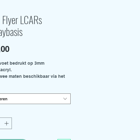
a Flyer LCARs
aybasis
Prijs
,00
voet bedrukt op 3mm
acryl.
 twee maten beschikbaar via het
enu.
root - 300 mm x 210 mm
 210 mm x 150 mm
eren
ts en steunstanghouders
apart verkocht.