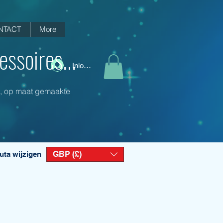
NTACT
More
ssoires...
Inloggen
ng, op maat gemaakte
GBP (£)
uta wijzigen