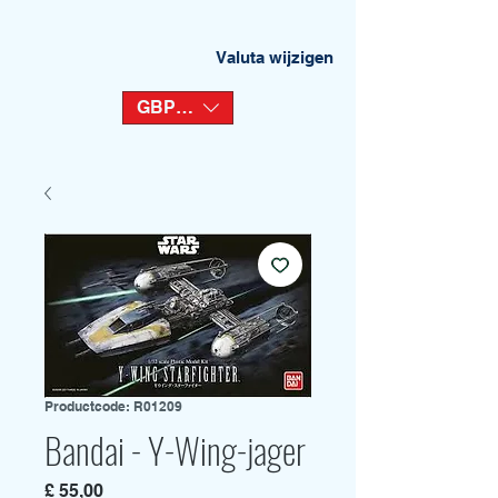
Valuta wijzigen
GBP (£)
Productcode: R01209
Bandai - Y-Wing-jager
Prijs
£ 55,00