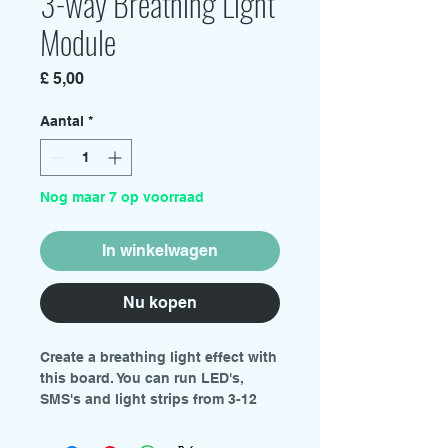
3-way Breathing Light
Module
Prijs
£ 5,00
Aantal
*
Nog maar 7 op voorraad
In winkelwagen
Nu kopen
Create a breathing light effect with
this board. You can run LED's,
SMS's and light strips from 3-12
volts and a maximum current draw
of 1.5 amps. Its tiny size makes it