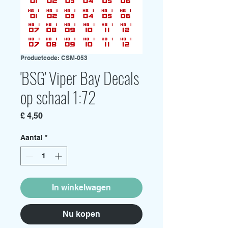
Productcode: CSM-053
'BSG' Viper Bay Decals
op schaal 1:72
Prijs
£ 4,50
Aantal
*
In winkelwagen
Nu kopen