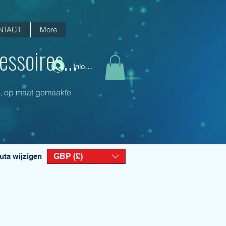
NTACT
More
ssoires...
Inloggen
ng, op maat gemaakte
GBP (£)
uta wijzigen