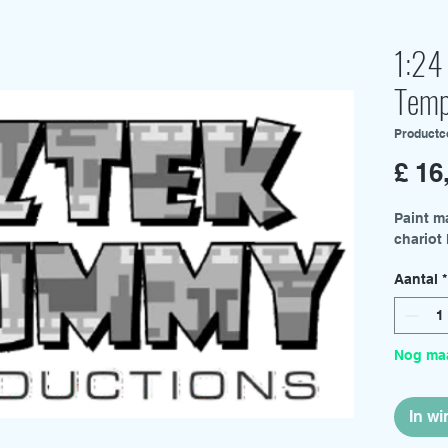
1:24 
Temp
Productc
£ 16
Paint m
chariot 
Aantal
*
Nog maa
In w