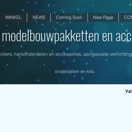
WINKEL
NEWS
Coming Soon
New Page
CO
i modelbouwpakketten en acce
tickers, harsonderdelen en accessoires, aangepaste verlichti
onderdelen en kits.
Val