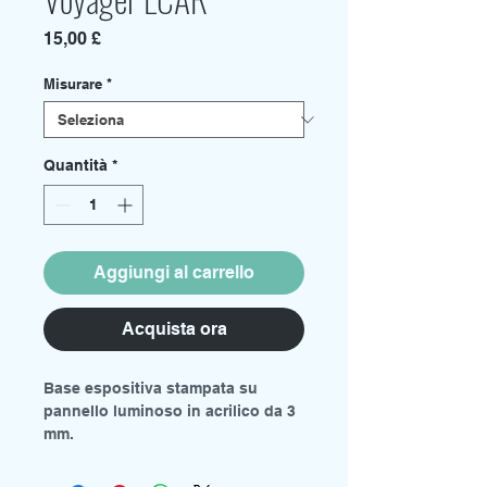
Prezzo
15,00 £
Misurare
*
Quantità
*
Aggiungi al carrello
Acquista ora
Base espositiva stampata su
pannello luminoso in acrilico da 3
mm.
Sono disponibili due misure dal
menu a tendina.