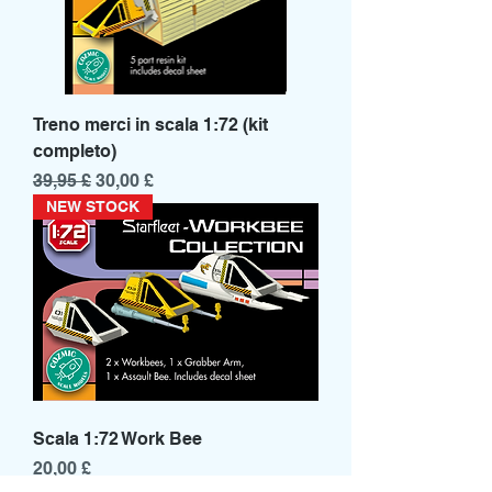
Treno merci in scala 1:72 (kit
completo)
Prezzo regolare
Prezzo scontato
39,95 £
30,00 £
NEW STOCK
Scala 1:72 Work Bee
Prezzo
20,00 £