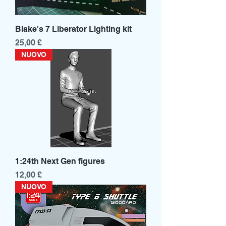
Blake's 7 Liberator Lighting kit
Prezzo
25,00 £
NUOVO
1:24th Next Gen figures
Prezzo
12,00 £
NUOVO