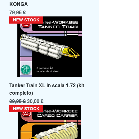
KONGA
Prezzo
79,95 £
NEW STOCK
Tanker Train XL in scala 1:72 (kit
completo)
Prezzo regolare
Prezzo scontato
39,95 £
30,00 £
NEW STOCK