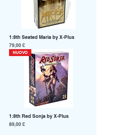
1:8th Seated Maria by X-Plus
Prezzo
79,00 £
NUOVO
1:8th Red Sonja by X-Plus
Prezzo
89,00 £