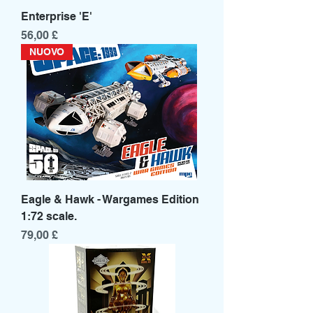
Enterprise 'E'
Prezzo
56,00 £
NUOVO
Eagle & Hawk - Wargames Edition
1:72 scale.
Prezzo
79,00 £