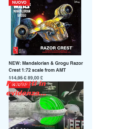
NUOVO
NEW: Mandalorian & Grogu Razor
Crest 1:72 scale from AMT
Prezzo regolare
Prezzo scontato
114,95 £
89,00 £
Prodotti in
NUOVO
evidenza...