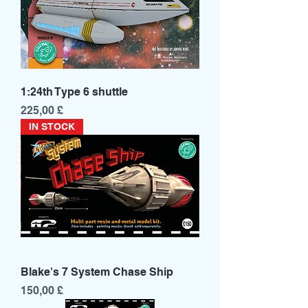
1:24th Type 6 shuttle
Prezzo
225,00 £
IN STOCK
Blake's 7 System Chase Ship
Prezzo
150,00 £