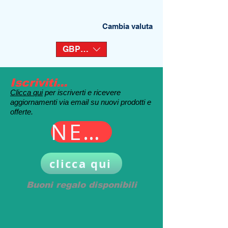
Cambia valuta
GBP (£)
Iscriviti...
Clicca qui
per iscriverti e ricevere
aggiornamenti via email su nuovi prodotti e
offerte.
NEGOZIO
clicca qui
Buoni regalo disponibili