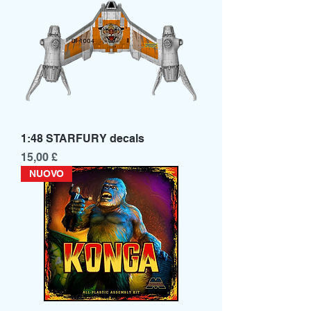
1:48 STARFURY decals
Prezzo
15,00 £
NUOVO