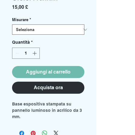
Prezzo
15,00 £
Misurare
*
Quantità
*
Aggiungi al carrello
Acquista ora
Base espositiva stampata su
pannello luminoso in acrilico da 3
mm.
Sono disponibili due misure dal
menu a tendina.