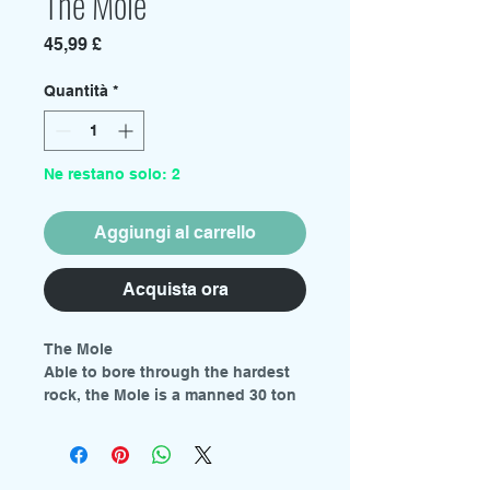
The Mole
Prezzo
45,99 £
Quantità
*
Ne restano solo: 2
Aggiungi al carrello
Acquista ora
The Mole
Able to bore through the hardest
rock, the Mole is a manned 30 ton
tunnelling machine, carried to the
rescue site by a caterpillar tracked
trolley and is normally transported
to the danger zone in Thunderbird