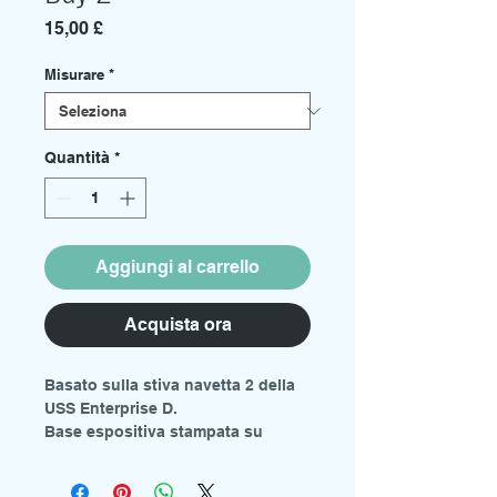
Prezzo
15,00 £
Misurare
*
Quantità
*
Aggiungi al carrello
Acquista ora
Basato sulla stiva navetta 2 della
USS Enterprise D.
Base espositiva stampata su
acrilico grigio da 3 mm.
Sono disponibili due misure dal