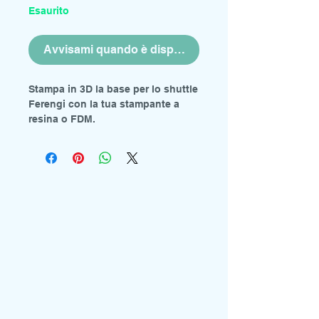
Esaurito
Avvisami quando è disponibile
Stampa in 3D la base per lo shuttle
Ferengi con la tua stampante a
resina o FDM.
Una versione in resina sarà presto
disponibile per coloro che non
possiedono una stampante 3D.