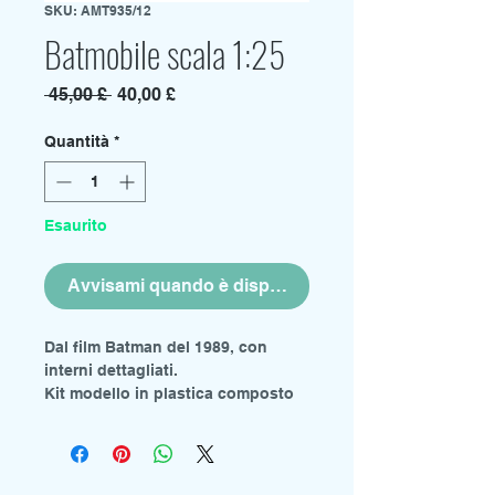
SKU: AMT935/12
Batmobile scala 1:25
Prezzo
Prezzo
 45,00 £ 
40,00 £
regolare
scontato
Quantità
*
Esaurito
Avvisami quando è disponibile
Dal film Batman del 1989, con
interni dettagliati.
Kit modello in plastica composto
da più parti.