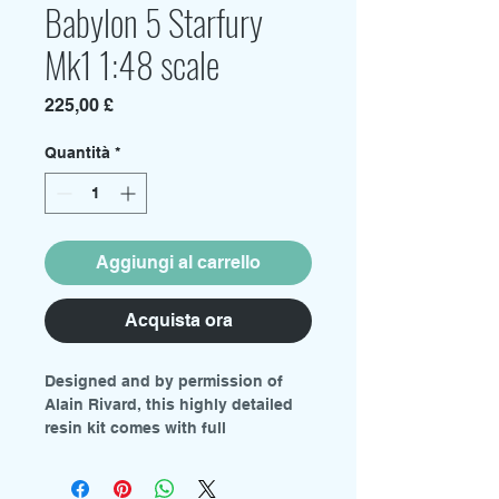
Babylon 5 Starfury
Mk1 1:48 scale
Prezzo
225,00 £
Quantità
*
Aggiungi al carrello
Acquista ora
Designed and by permission of
Alain Rivard, this highly detailed
resin kit comes with full
instructions, decal sheets, pilot
figure and choice of clear canopy
or frame.