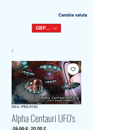
Cambia valuta
GBP (£)
SKU: PEG-9102
Alpha Centauri UFO's
Prezzo
Prezzo
 25,00 £ 
20,00 £