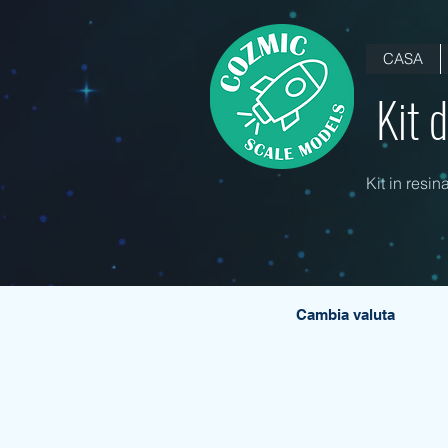
CASA
Kit 
Kit in resin
Cambia valuta