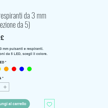
respiranti da 3 mm
ezione da 5)
Prezzo
 £
3 mm pulsanti e respiranti.
ni da 5 LED, scegli il colore.
LED
*
à
*
ngi al carrello