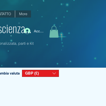
TATTO
More
scienza...
Accedi
alizzata, parti e kit
GBP (£)
mbia valuta