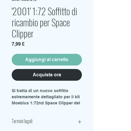
'2001' 1:72 Soffitto di
ricambio per Space
Clipper
Prezzo
7,99 £
Aggiungi al carrello
Acquista ora
Si tratta di un nuovo soffitto
estremamente dettagliato per il kit
Moebius 1:72nd Space Clipper del
2001.
Progettato da Jeffrey Fink.
Termini legali
Questo è solo un download del file
stl per consentirti di stampare la