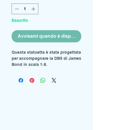
Esaurito
Avvisami quando è disponibile
Questa statuetta è stata progettata
per accompagnare la DB5 di James
Bond in scala 1:8.
La figura è realizzata in resina cava
e richiede la verniciatura.