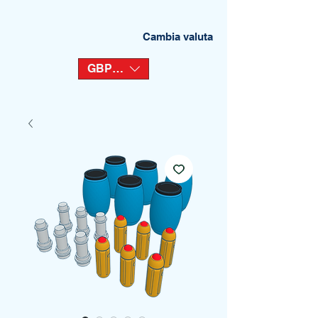
Cambia valuta
GBP (£)