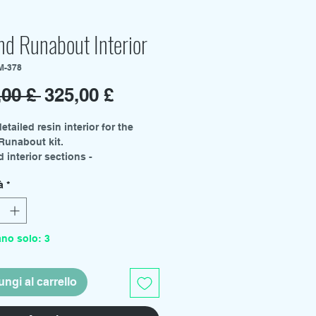
nd Runabout Interior
M-378
Prezzo
Prezzo
,00 £ 
325,00 £
regolare
scontato
etailed resin interior for the
Runabout kit.
 interior sections -
pit
à
*
sporter
er and Toilet
tation and bunks
erence area
ano solo: 3
 lightable LCARs printed in full
ures also available.
ngi al carrello
he build video on Aztek