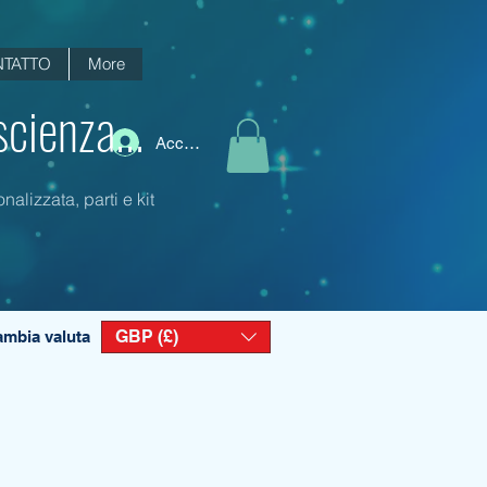
TATTO
More
scienza...
Accedi
alizzata, parti e kit
GBP (£)
mbia valuta