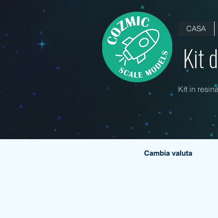
CASA
Kit 
Kit in resin
Cambia valuta