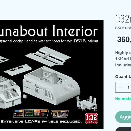
1:32
SKU: CS
 360
Highly d
1:32nd 
Included
Cock
Quantit
Tran
Show
Habi
Conf
Ne rest
Includes
colour.
Crew fig
Aggiu
Watch t